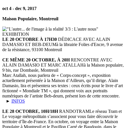
oct 4 - dec 9, 2017
Maison Populaire, Montreuil
LE 20 OCTOBRE À 17H30
DÉDICACE AVEC ALAIN
DAMASIO ET BEB-DEUM
à la librairie Folies d'Encre, 9 avenue
de la résistance, 93100 Montreuil
CE MÊME 20 OCTOBRE, À 20H
RENCONTRE AVEC
ALAIN DAMASIO ET MARC ATALLAH
à la Maison populaire,
9 bis, rue Dombasle, Montreuil
Marc Atallah, nous parlera de « Corps-concept », exposition
actuellement présentée à la Maison d’Ailleurs, qu’il dirige. Alain
Damasio, lira et présentera ses textes : ceux écrits pour le livre d’art
fictionné « Mondiale TM », qui donnent voix aux portraits
numériques de l’artiste Beb-deum, présent lors de cette rencontre.
►
INFOS
LE 28 OCTOBRE, 10H/18H
RANDOTRAM
Le réseau Tram et
Le voyage métropolitain s’associent pour vous faire découvrir le
territoire d’île-de-France. En octobre, on voyage entre la Maison
Populaire à Montreuil et le Pavillon Carré de Baudouin, dans le